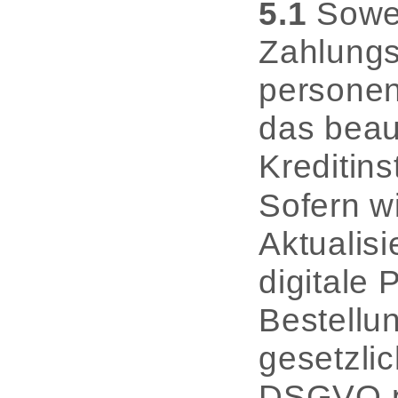
5.1
Sowei
Zahlungs
personen
das beau
Kreditins
Sofern w
Aktualisi
digitale 
Bestellu
gesetzlic
DSGVO pe