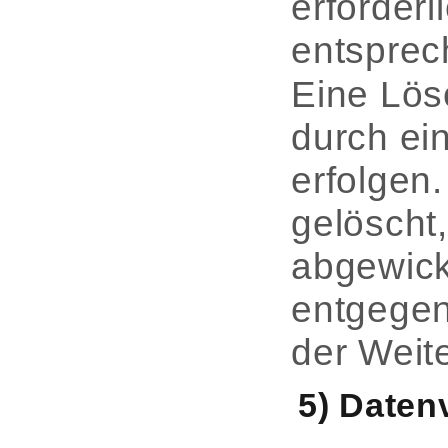
erforder
entsprec
Eine Lös
durch ei
erfolgen
gelöscht
abgewick
entgegen
der Weit
5) Daten