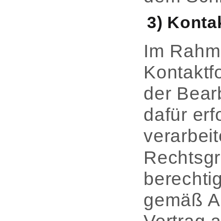
3) Kont
Im Rahme
Kontaktf
der Bear
dafür er
verarbeit
Rechtsgr
berechti
gemäß Art