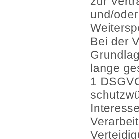
zur Vert
und/oder
Weitersp
Bei der 
Grundlag
lange ges
1 DSGVO 
schutzwü
Interess
Verarbei
Verteidi