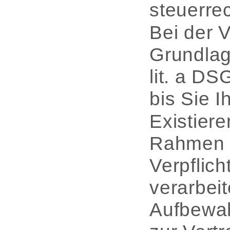
steuerre
Bei der 
Grundlag
lit. a D
bis Sie I
Existiere
Rahmen r
Verpflic
verarbei
Aufbewah