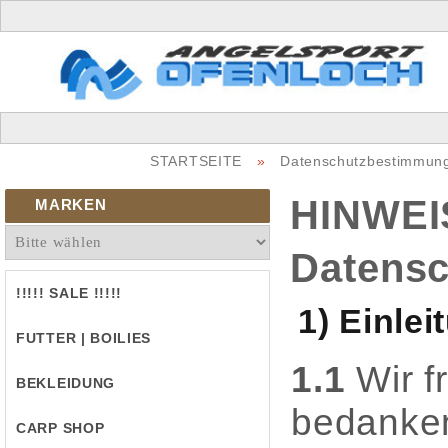
STARTSEITE
»
Datenschutzbestimmun
HINWEI
MARKEN
Datensc
!!!!! SALE !!!!!
1) Einle
FUTTER | BOILIES
1.1
Wir f
BEKLEIDUNG
bedanken
CARP SHOP