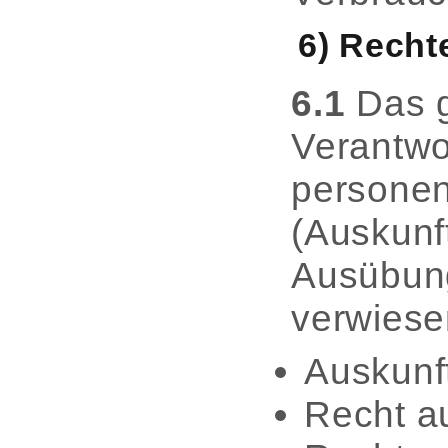
6) Recht
6.1
Das g
Verantwor
personen
(Auskunft
Ausübung
verwiese
Auskunf
Recht a