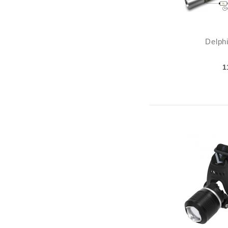
Delph
1