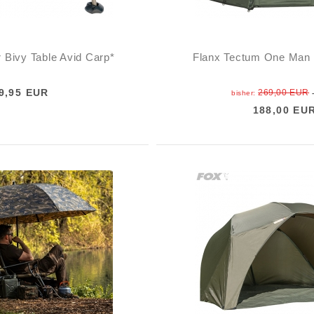
 Bivy Table Avid Carp*
Flanx Tectum One Man
9,95 EUR
269,00 EUR
bisher:
188,00 EU