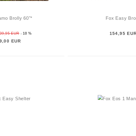
mo Brolly 60"*
Fox Easy Bro
154,95 EU
09,95 EUR
10 %
-
9,00 EUR