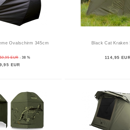
reme Ovalschirm 345cm
Black Cat Kraken 
114,95 EU
59,95 EUR
38 %
-
9,95 EUR