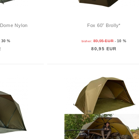
 Dome Nylon
Fox 60" Brolly*
30 %
89,95 EUR
10 %
-
bisher:
-
R
80,95 EUR