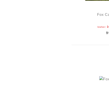
Fox Ca
1
bisher:
9