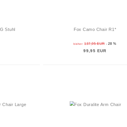
G Stuhl
Fox Camo Chair R1*
137,95 EUR
28 %
bisher:
-
99,95 EUR