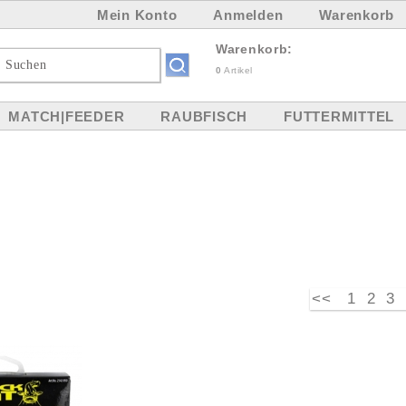
Mein Konto
Anmelden
Warenkorb
Warenkorb:
0
Artikel
MATCH|FEEDER
RAUBFISCH
FUTTERMITTEL
<<
1
2
3