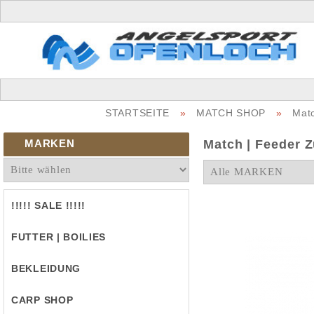
STARTSEITE
»
MATCH SHOP
»
Mat
MARKEN
Match | Feeder 
!!!!! SALE !!!!!
FUTTER | BOILIES
BEKLEIDUNG
CARP SHOP