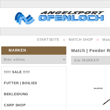
STARTSEITE
»
MATCH SHOP
»
Matc
MARKEN
Match | Feeder 
!!!!! SALE !!!!!
FUTTER | BOILIES
BEKLEIDUNG
CARP SHOP