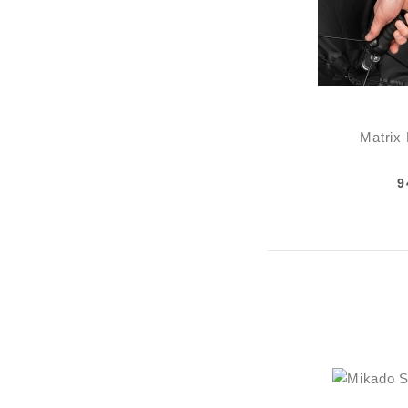
Matrix 
9