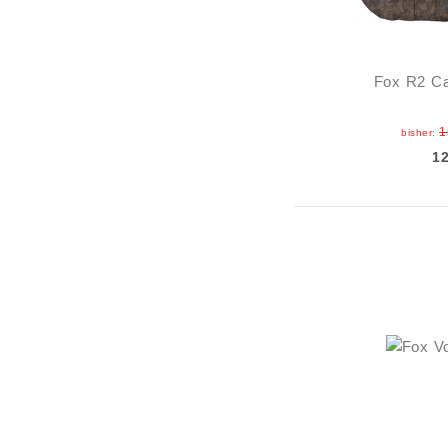
Fox R2 C
1
bisher:
1