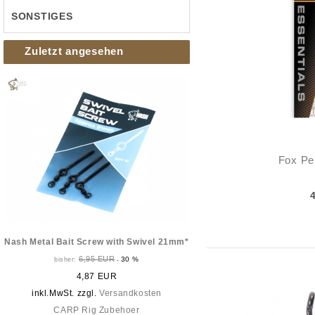
SONSTIGES
Zuletzt angesehen
Fox Pe
Nash Metal Bait Screw with Swivel 21mm*
6,95 EUR
30 %
bisher:
-
4,87 EUR
inkl.MwSt. zzgl.
Versandkosten
CARP Rig Zubehoer