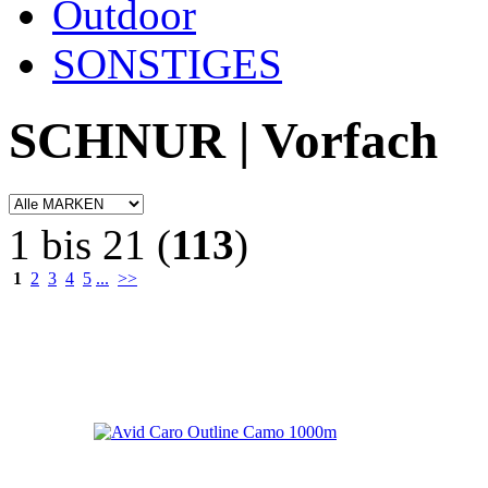
Outdoor
SONSTIGES
SCHNUR | Vorfach
1 bis 21 (
113
)
1
2
3
4
5
...
>>