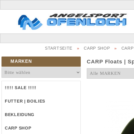
STARTSEITE
»
CARP SHOP
»
CARP 
MARKEN
CARP Floats | S
!!!!! SALE !!!!!
FUTTER | BOILIES
BEKLEIDUNG
CARP SHOP