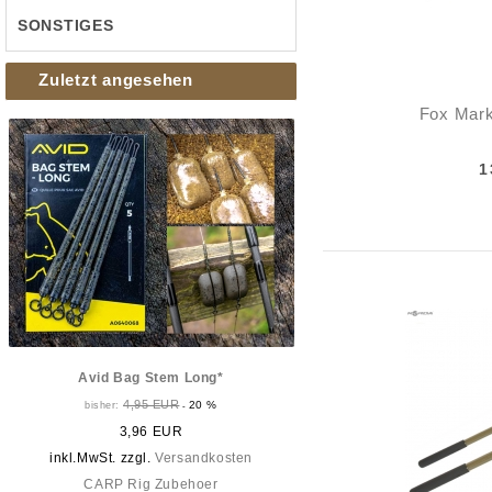
SONSTIGES
Zuletzt angesehen
Fox Mark
1
Avid Bag Stem Long*
4,95 EUR
20 %
bisher:
-
3,96 EUR
inkl.MwSt. zzgl.
Versandkosten
CARP Rig Zubehoer