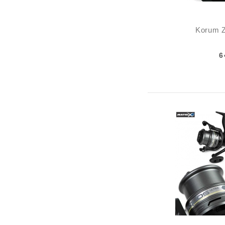
Korum Z
6