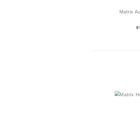
Matrix A
6