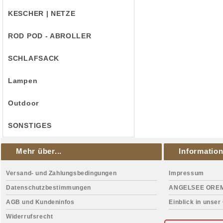
KESCHER | NETZE
ROD POD - ABROLLER
SCHLAFSACK
Lampen
Outdoor
SONSTIGES
Mehr über...
Informatio
Versand- und Zahlungsbedingungen
Impressum
Datenschutzbestimmungen
ANGELSEE ORE
AGB und Kundeninfos
Einblick in unser
Widerrufsrecht