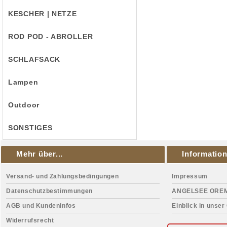
KESCHER | NETZE
ROD POD - ABROLLER
SCHLAFSACK
Lampen
Outdoor
SONSTIGES
Mehr über...
Informatio
Versand- und Zahlungsbedingungen
Impressum
Datenschutzbestimmungen
ANGELSEE ORE
AGB und Kundeninfos
Einblick in unser
Widerrufsrecht