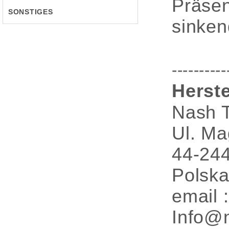
Präsen
SONSTIGES
sinke
----------
Herste
Nash T
Ul. M
44-244
Polsk
email
Info@n