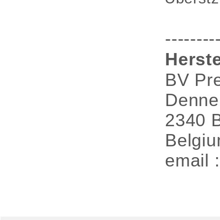
--------
Herste
BV Pre
Denne
2340 
Belgi
email 