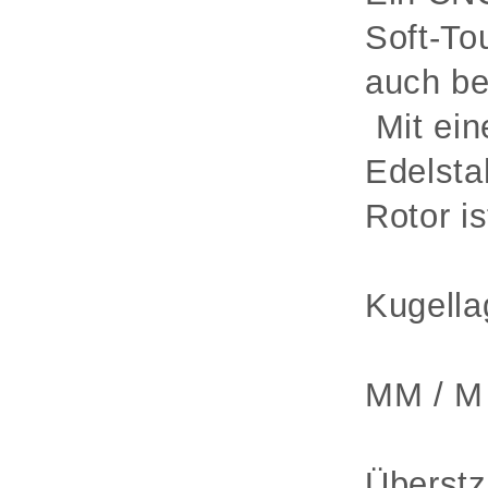
Soft-To
auch be
Mit ein
Edelsta
Rotor i
Kugella
MM / M 
Überstz