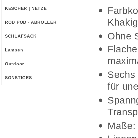
Farbko
KESCHER | NETZE
Khakig
ROD POD - ABROLLER
Ohne S
SCHLAFSACK
Flache
Lampen
maxima
Outdoor
Sechs 
SONSTIGES
für un
Spanng
Transp
Maße: