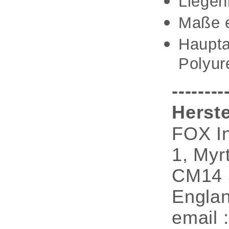
Liege
Maße e
Haupta
Polyur
--------
Herste
FOX In
1, Myr
CM14 
Engla
email 