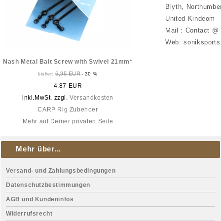
Blyth, Northumbe
United Kindeom
Mail : Contact @
Web: soniksports
Nash Metal Bait Screw with Swivel 21mm*
6,95 EUR
30 %
bisher:
-
4,87 EUR
inkl.MwSt. zzgl.
Versandkosten
CARP Rig Zubehoer
Mehr auf Deiner privaten Seite
Mehr über...
Versand- und Zahlungsbedingungen
Datenschutzbestimmungen
AGB und Kundeninfos
Widerrufsrecht