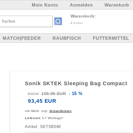
Mein Konto
Anmelden
Warenkorb
Warenkorb:
0
Artikel
MATCH|FEEDER
RAUBFISCH
FUTTERMITTEL
Sonik SKTEK Sleeping Bag Compact
15 %
109,95 EUR
bisher:
-
93,45 EUR
inkl.MwSt. zzgl.
Versandkosten
Lieferzeit:
3-7 Werktage*
Artikel: SKTSB040