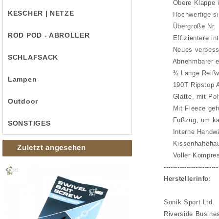
Obere Klappe in
KESCHER | NETZE
Hochwertige sili
Übergroße Nr. 1
ROD POD - ABROLLER
Effizientere int
Neues verbesser
SCHLAFSACK
Abnehmbarer ela
¾ Länge Reißver
Lampen
190T Ripstop A
Glatte, mit Poly
Outdoor
Mit Fleece gefüt
Fußzug, um kalt
SONSTIGES
Interne Handwär
Kissenhaltehaub
Zuletzt angesehen
Voller Kompres
------------------------
Herstellerinfo:
Sonik Sport Ltd.
Riverside Busine