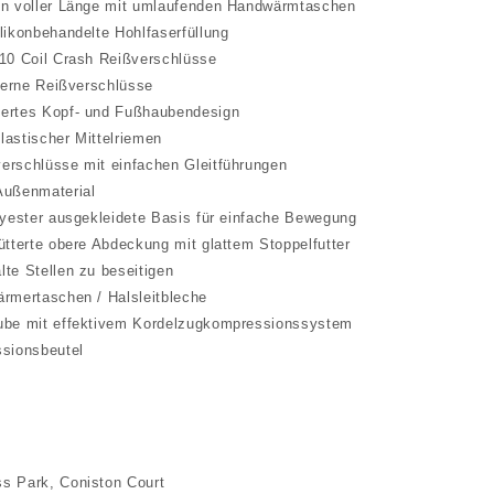
 voller Länge mit umlaufenden Handwärmtaschen
konbehandelte Hohlfaserfüllung
0 Coil Crash Reißverschlüsse
erne Reißverschlüsse
tes Kopf- und Fußhaubendesign
stischer Mittelriemen
schlüsse mit einfachen Gleitführungen
ußenmaterial
ester ausgekleidete Basis für einfache Bewegung
terte obere Abdeckung mit glattem Stoppelfutter
e Stellen zu beseitigen
mertaschen / Halsleitbleche
e mit effektivem Kordelzugkompressionssystem
sionsbeutel
ss Park, Coniston Court