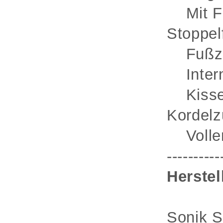
Mit Fle
Stoppel
Fußzug,
Interne
Kissen
Kordel
Voller
----------
Herstel
Sonik S