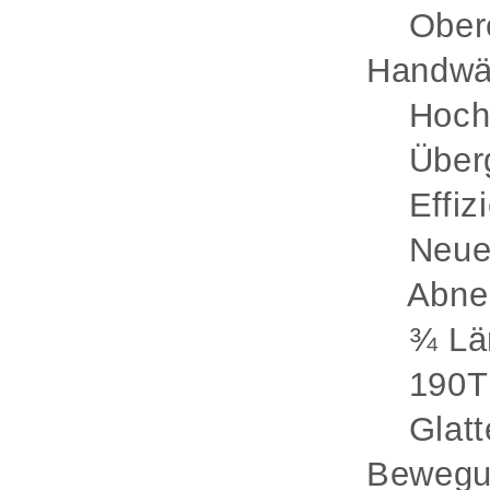
Obere K
Handwä
Hochwer
Übergr
Effizie
Neues 
Abnehm
¾ Länge
190T R
Glatte,
Bewegu