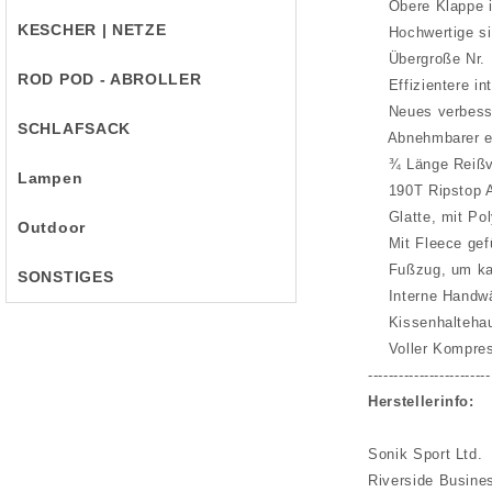
Obere Klappe in
KESCHER | NETZE
Hochwertige sili
Übergroße Nr. 1
ROD POD - ABROLLER
Effizientere int
Neues verbesser
SCHLAFSACK
Abnehmbarer ela
¾ Länge Reißver
Lampen
190T Ripstop A
Glatte, mit Poly
Outdoor
Mit Fleece gefüt
Fußzug, um kalt
SONSTIGES
Interne Handwär
Kissenhaltehaub
Voller Kompres
------------------------
Herstellerinfo:
Sonik Sport Ltd.
Riverside Busine