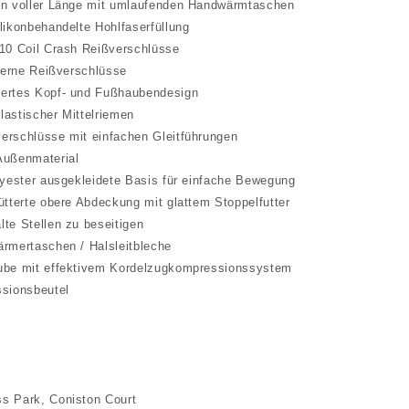
 voller Länge mit umlaufenden Handwärmtaschen
konbehandelte Hohlfaserfüllung
0 Coil Crash Reißverschlüsse
erne Reißverschlüsse
tes Kopf- und Fußhaubendesign
stischer Mittelriemen
schlüsse mit einfachen Gleitführungen
ußenmaterial
ester ausgekleidete Basis für einfache Bewegung
terte obere Abdeckung mit glattem Stoppelfutter
e Stellen zu beseitigen
mertaschen / Halsleitbleche
e mit effektivem Kordelzugkompressionssystem
sionsbeutel
ss Park, Coniston Court