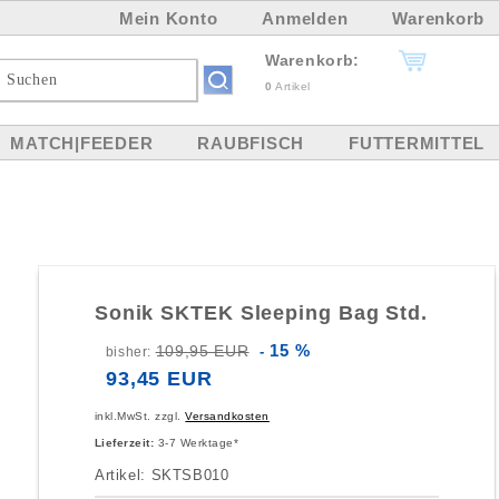
Mein Konto
Anmelden
Warenkorb
Warenkorb:
0
Artikel
MATCH|FEEDER
RAUBFISCH
FUTTERMITTEL
Sonik SKTEK Sleeping Bag Std.
15 %
109,95 EUR
bisher:
-
93,45 EUR
inkl.MwSt. zzgl.
Versandkosten
Lieferzeit:
3-7 Werktage*
Artikel: SKTSB010