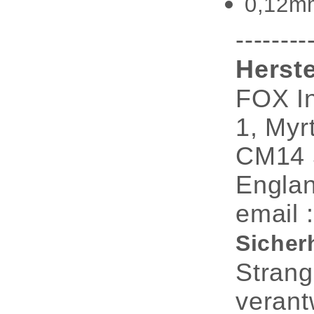
0,12mm
--------
Herste
FOX In
1, Myr
CM14 
Engla
email 
Sicher
Strang
verant