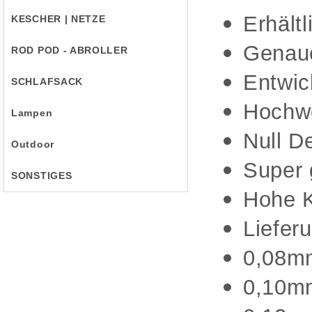
Erhält
KESCHER | NETZE
Genau
ROD POD - ABROLLER
Entwic
SCHLAFSACK
Hochwe
Lampen
Null D
Outdoor
Super 
SONSTIGES
Hohe K
Liefer
0,08mm
0,10mm