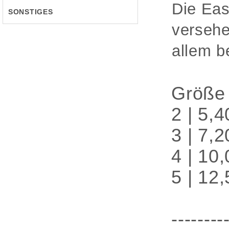
Die Eas
SONSTIGES
versehe
allem b
Größe
2 | 5,
3 | 7,
4 | 10
5 | 12
--------