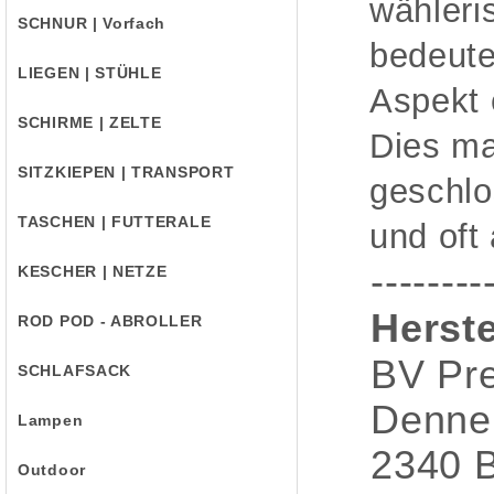
wähleri
SCHNUR | Vorfach
bedeute
LIEGEN | STÜHLE
Aspekt 
SCHIRME | ZELTE
Dies ma
SITZKIEPEN | TRANSPORT
geschlo
TASCHEN | FUTTERALE
und oft
--------
KESCHER | NETZE
Herste
ROD POD - ABROLLER
BV Pre
SCHLAFSACK
Denne
Lampen
2340 
Outdoor