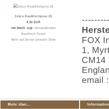
Zebco Raubfischpose Z6
--------
4,30 EUR
Herste
inkl.MwSt. zzgl.
Versandkosten
Raubfisch Posen
FOX In
Mehr auf Deiner privaten Seite
1, Myr
CM14 
Engla
email 
Mehr über...
Informatio