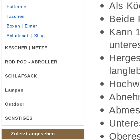
Als Kö
Futterale
Beide F
Taschen
Boxen | Eimer
Kann 1
Abhakmatt | Sling
untere
KESCHER | NETZE
Herges
ROD POD - ABROLLER
langleb
SCHLAFSACK
Hochwe
Lampen
Abnehm
Outdoor
Abmes
SONSTIGES
Untere
Zuletzt angesehen
Oberes