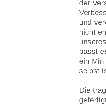
der Ver
Verbess
und ver
nicht e
unseres
passt e
ein Min
selbst 
Die tra
geferti