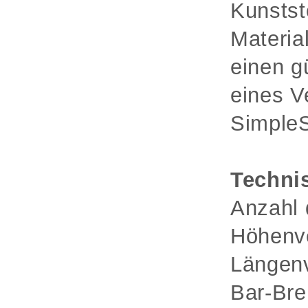
Kunstst
Materia
einen g
eines V
SimpleS
Techni
Anzahl 
Höhenve
Längenv
Bar-Bre