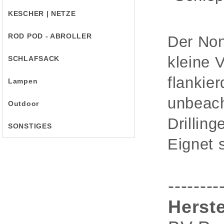
KESCHER | NETZE
ROD POD - ABROLLER
Der Non
kleine 
SCHLAFSACK
flankie
Lampen
unbeach
Outdoor
Drilling
SONSTIGES
Eignet 
--------
Herste