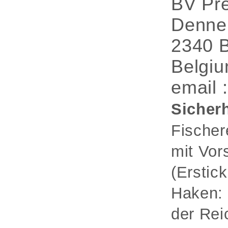
BV Pre
Denne
2340 
Belgi
email 
Sicherh
Fischer
mit Vor
(Erstic
Haken: 
der Rei