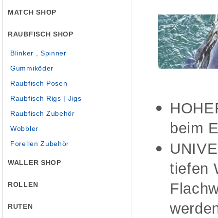
MATCH SHOP
RAUBFISCH SHOP
Blinker , Spinner
Gummiköder
Raubfisch Posen
Raubfisch Rigs | Jigs
HOHER 
Raubfisch Zubehör
beim E
Wobbler
Forellen Zubehör
UNIVE
WALLER SHOP
tiefen
Flachw
ROLLEN
werde
RUTEN