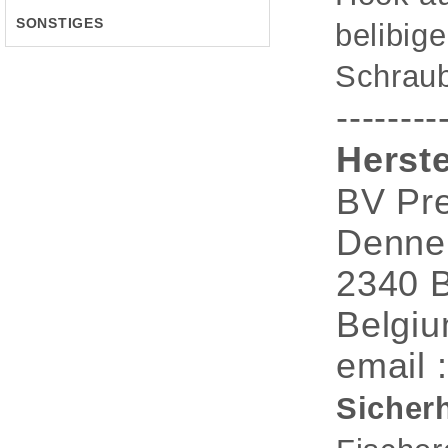
SONSTIGES
belibige
Schraub
--------
Herste
BV Pre
Denne
2340 
Belgi
email 
Sicherh