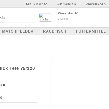
Mein Konto
Anmelden
Warenkorb
Warenkorb:
0
Artikel
MATCH|FEEDER
RAUBFISCH
FUTTERMITTEL
ick Tele 75/120
osten
20