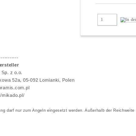
-----------
rsteller
Sp. z o.o.
kowa 52a, 05-092 Lomianki, Polen
ramis.com.pl
//mikado.pl/
ung darf nur zum Angeln eingesetzt werden. Außerhalb der Reichweite