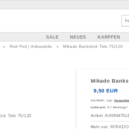
SALE
NEUES
KARPFEN
»
Rod Pod | Anbauteile
»
Mikado Bankstick Tele 75/120
Mikado Bankst
9,50 EUR
inkl.MwSt. zzgl.
Versandk
Lieferzeit:
3-7 Werktage*
Artikel: AIX0564751
MIKADO
Mehr von: