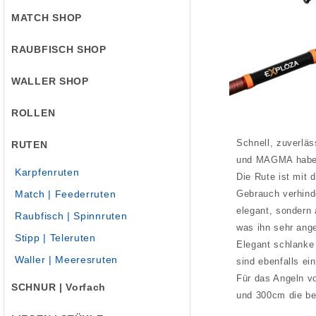
MATCH SHOP
RAUBFISCH SHOP
WALLER SHOP
ROLLEN
Schnell, zuverlä
RUTEN
und MAGMA haben 
Karpfenruten
Die Rute ist mit 
Match | Feederruten
Gebrauch verhinde
elegant, sondern
Raubfisch | Spinnruten
was ihn sehr an
Stipp | Teleruten
Elegant schlanke 
Waller | Meeresruten
sind ebenfalls ei
Für das Angeln v
SCHNUR | Vorfach
und 300cm die be