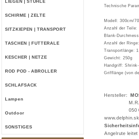
LIEGEN | STÜHLE
Technische Param
SCHIRME | ZELTE
Modell: 300cm/7
Anzahl der Teile:
SITZKIEPEN | TRANSPORT
Blank-Durchmesse
TASCHEN | FUTTERALE
Anzahl der Ringe
Transportlänge: 
KESCHER | NETZE
Gewicht: 250g
Handgriff: Shrin
ROD POD - ABROLLER
Grifflänge (von d
SCHLAFSACK
Hersteller:
MOS
Lampen
M.R.
050 
Outdoor
www.delphin.s
Sicherheitsin
SONSTIGES
Angelrute leite