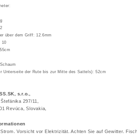
eter:
0g
 2
r über dem Griff: 12.6mm
: 10
155cm
k-Schaum
er Unterseite der Rute bis zur Mitte des Sattels): 52cm
S.SK, s.r.o.,
Štefánika 297/11,
01 Revúca, Slovakia,
k
formationen
t Strom. Vorsicht vor Elektrizität. Achten Sie auf Gewitter. Fi