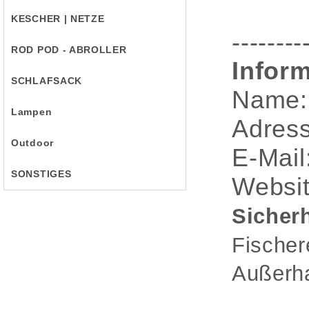
KESCHER | NETZE
--------
ROD POD - ABROLLER
Inform
SCHLAFSACK
Name:
Lampen
Adress
Outdoor
E-Mail
SONSTIGES
Websit
Sicherh
Fischer
Außerha