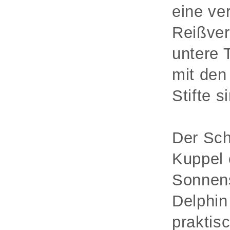
eine ve
Reißver
untere T
mit den
Stifte s
Der Sch
Kuppel 
Sonnens
Delphin
praktis