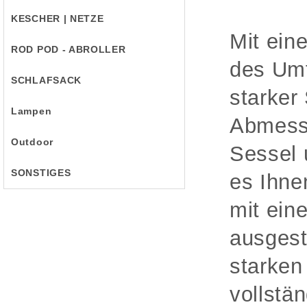
KESCHER | NETZE
Mit ein
ROD POD - ABROLLER
des Umf
SCHLAFSACK
starker
Lampen
Abmessu
Outdoor
Sessel 
SONSTIGES
es Ihne
mit ein
ausgest
starken
vollstä