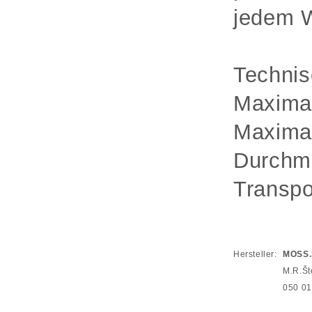
jedem W
Technis
Maximal
Maximal
Durchme
Transp
Hersteller:
MOSS.S
M.R.Št
050 01