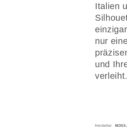
Italien
Silhoue
einziga
nur ein
präzise
und Ihr
verleiht
Hersteller:
MOSS.S