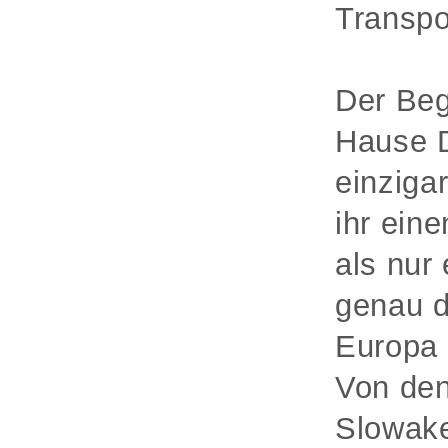
Transp
Der Beg
Hause D
einziga
ihr ein
als nur
genau d
Europa 
Von den
Slowake