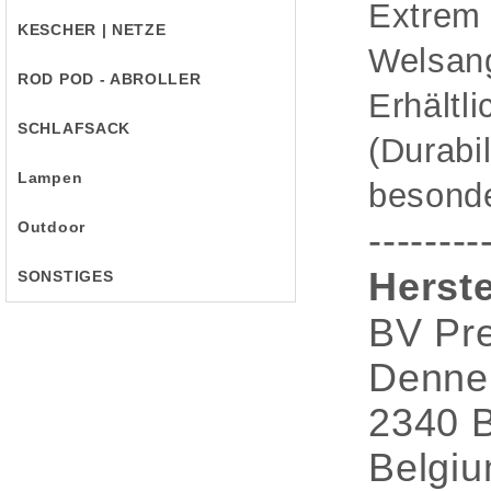
Extrem 
KESCHER | NETZE
Welsang
ROD POD - ABROLLER
Erhältl
SCHLAFSACK
(Durabi
Lampen
besonde
Outdoor
--------
Herste
SONSTIGES
BV Pre
Denne
2340 
Belgi