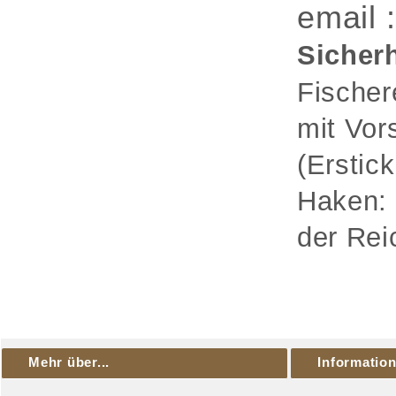
email 
Sicherh
Fischer
mit Vor
(Erstic
Haken: 
der Rei
Mehr über...
Informatio