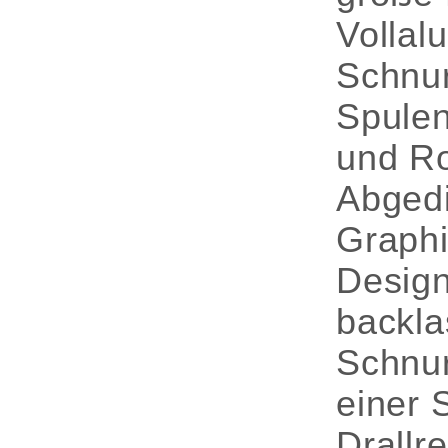
Vollal
Schnur
Spulen
und Ro
Abgedi
Graphi
Design
backla
Schnur
einer 
Drallr