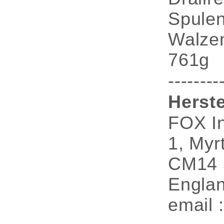
Spulen
Walzen
761g
--------
Herste
FOX In
1, Myr
CM14 
Engla
email 