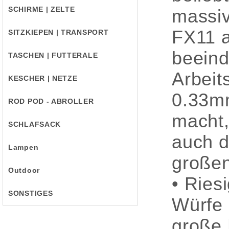
SCHIRME | ZELTE
massiv
FX11 a
SITZKIEPEN | TRANSPORT
beeind
TASCHEN | FUTTERALE
Arbeit
KESCHER | NETZE
0.33mm
ROD POD - ABROLLER
macht,
SCHLAFSACK
auch d
Lampen
großen
Outdoor
• Ries
SONSTIGES
Würfe 
große 