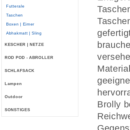
Futterale
Taschen
Taschen
Taschen
Boxen | Eimer
geferti
Abhakmatt | Sling
brauche
KESCHER | NETZE
versehe
ROD POD - ABROLLER
Materia
SCHLAFSACK
geeigne
Lampen
hervorr
Outdoor
Brolly 
SONSTIGES
Reichwe
Gegenst