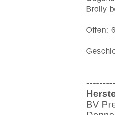
Brolly 
Offen: 
Geschlo
--------
Herste
BV Pre