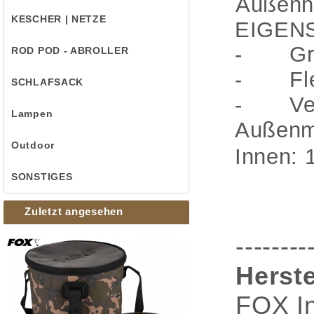
Außenh
KESCHER | NETZE
EIGEN
-
Gr
ROD POD - ABROLLER
-
Fl
SCHLAFSACK
-
Ve
Lampen
Außenma
Outdoor
Innen:
SONSTIGES
Zuletzt angesehen
--------
Herste
FOX In