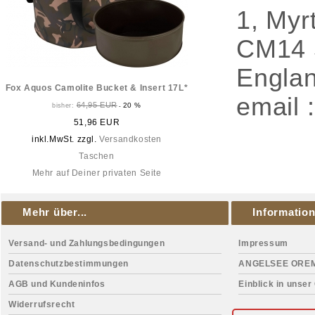
1, Myr
CM14 
Engla
Fox Aquos Camolite Bucket & Insert 17L*
email 
64,95 EUR
20 %
bisher:
-
51,96 EUR
inkl.MwSt. zzgl.
Versandkosten
Taschen
Mehr auf Deiner privaten Seite
Mehr über...
Informatio
Versand- und Zahlungsbedingungen
Impressum
Datenschutzbestimmungen
ANGELSEE ORE
AGB und Kundeninfos
Einblick in unser
Widerrufsrecht