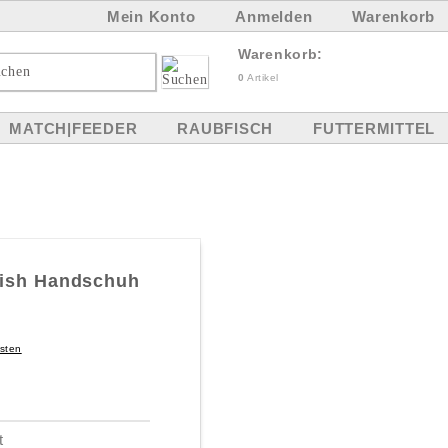
Mein Konto
Anmelden
Warenkorb
Warenkorb:
0
Artikel
MATCH|FEEDER
RAUBFISCH
FUTTERMITTEL
fish Handschuh
sten
t