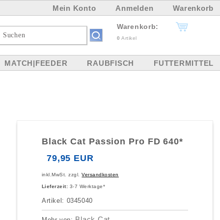
Mein Konto
Anmelden
Warenkorb
Warenkorb:
0
Artikel
MATCH|FEEDER
RAUBFISCH
FUTTERMITTEL
Black Cat Passion Pro FD 640*
79,95 EUR
inkl.MwSt. zzgl.
Versandkosten
Lieferzeit:
3-7 Werktage*
Artikel: 0345040
Black Cat