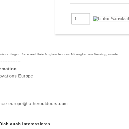
r Rutenauflagen, Setz- und Unterfangkescher usw. Mit englischem Messinggewinde.
-------------
ormation
ovations Europe
ance-europe@ratheroutdoors.com
 Dich auch interessieren