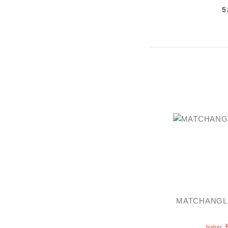
5
MATCHANGLER
bisher: