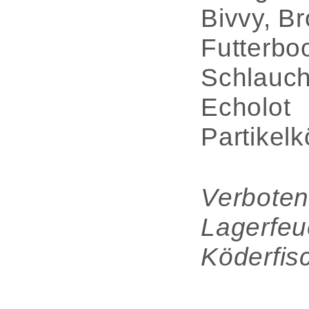
Bivvy, Br
Futterbo
Schlauch
Echolot
Partikel
Verboten
Lagerfeu
Köderfis