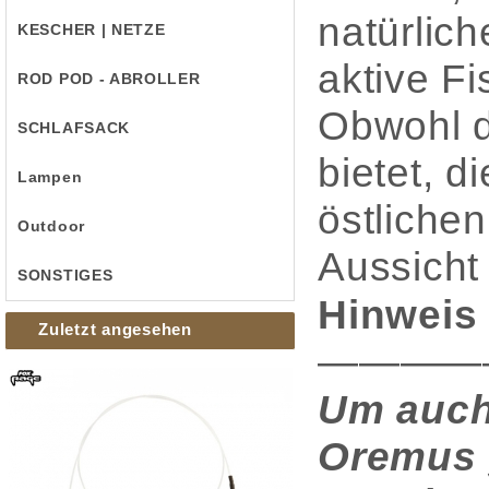
natürlic
KESCHER | NETZE
aktive Fi
ROD POD - ABROLLER
Obwohl d
SCHLAFSACK
bietet, d
Lampen
östliche
Outdoor
Aussicht
SONSTIGES
Hinweis 
Zuletzt angesehen
————
Um auch
Oremus g