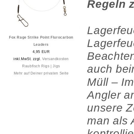
Regeln z
Lagerfeu
Fox Rage Strike Point Flurocarbon
Lagerfeue
Leaders
4,95 EUR
Beachten
inkl.MwSt. zzgl.
Versandkosten
auch bei
Raubfisch Rigs | Jigs
Mehr auf Deiner privaten Seite
Müll – I
Angler a
unsere Z
man als A
kontrolli