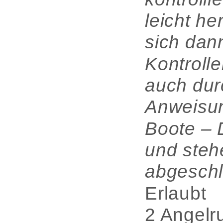
leicht he
sich dann
Kontroll
auch dur
Anweisung
Boote – 
und steh
abgeschl
Erlaubt
2 Angelr