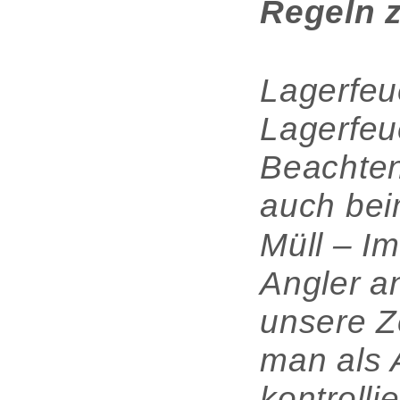
Regeln z
Lagerfeu
Lagerfeue
Beachten
auch bei
Müll – I
Angler a
unsere Z
man als A
kontrolli