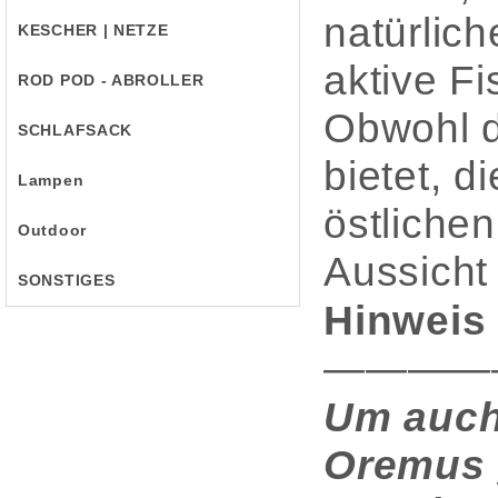
natürlic
KESCHER | NETZE
aktive Fi
ROD POD - ABROLLER
Obwohl d
SCHLAFSACK
bietet, d
Lampen
östliche
Outdoor
Aussicht
SONSTIGES
Hinweis 
————
Um auch
Oremus g