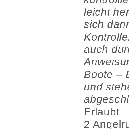
leicht he
sich dann
Kontroll
auch dur
Anweisung
Boote – 
und steh
abgeschl
Erlaubt
2 Angelr