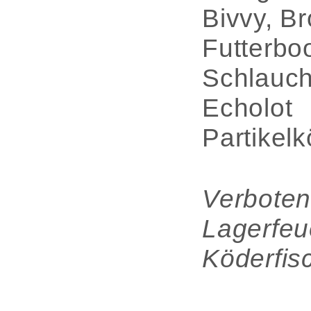
Bivvy, Br
Futterbo
Schlauch
Echolot
Partikel
Verboten
Lagerfeu
Köderfis