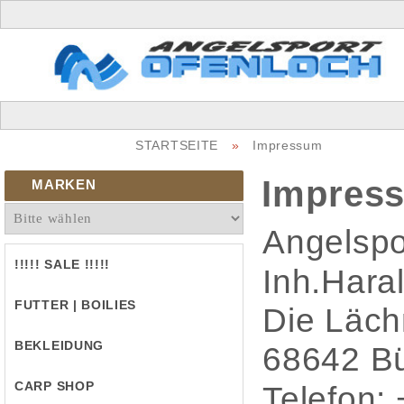
STARTSEITE
»
Impressum
Impres
MARKEN
Angelspo
!!!!! SALE !!!!!
Inh.Hara
FUTTER | BOILIES
Die Läch
BEKLEIDUNG
68642 Bü
CARP SHOP
Telefon: 