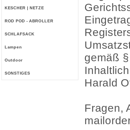
Gerichts
KESCHER | NETZE
Eingetra
ROD POD - ABROLLER
Register
SCHLAFSACK
Umsatzst
Lampen
gemäß § 
Outdoor
Inhaltli
SONSTIGES
Harald O
Fragen, 
mailorde