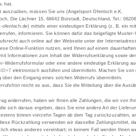
 hat.
t auszuüben, müssen Sie uns (Angelsport Ofenloch e.K.
och, Die Lächner 15, 68642 Bürstadt, Deutschland, Tel.: 06206
ofenloch.de) mittels einer eindeutigen Erklärung (z. B. ein mit
errufen, informieren. Sie können dafür das beigefügte Muster-
ufsrecht auch online auf der Webseite unter der Internetadre
se Online-Funktion nutzen, wird Ihnen auf einem dauerhaften 
mit Informationen zum Inhalt der Widerrufserklärung sowie de
r-Widerrufsformular oder eine andere eindeutige Erklärung a
oID=7
elektronisch ausfüllen und übermitteln. Machen Sie von 
g über den Eingang eines solchen Widerrufs übermitteln.
rufsfrist reicht es aus, dass Sie die Mitteilung über die Ausü
ag widerrufen, haben wir Ihnen alle Zahlungen, die wir von Ih
die sich daraus ergeben, dass Sie eine andere Art der Lieferu
testens binnen vierzehn Tagen ab dem Tag zurückzuzahlen, an 
diese Rückzahlung verwenden wir dasselbe Zahlungsmittel, das
lich etwas anderes vereinbart; in keinem Fall werden Ihnen 