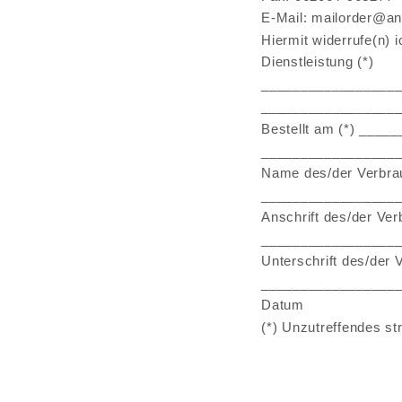
E-Mail: mailorder@an
Hiermit widerrufe(n) 
Dienstleistung (*)
_________________
_________________
Bestellt am (*) ____
_________________
Name des/der Verbra
_________________
Anschrift des/der Ver
_________________
Unterschrift des/der V
_________________
Datum
(*) Unzutreffendes st