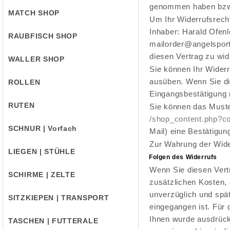
genommen haben bzw.
MATCH SHOP
Um Ihr Widerrufsrech
Inhaber: Harald Ofenl
RAUBFISCH SHOP
mailorder@angelsport-
diesen Vertrag zu wid
WALLER SHOP
Sie können Ihr Widerr
ausüben. Wenn Sie die
ROLLEN
Eingangsbestätigung 
RUTEN
Sie können das Muste
/shop_content.php
?c
SCHNUR | Vorfach
Mail) eine Bestätigun
Zur Wahrung der Wider
LIEGEN | STÜHLE
Folgen des Widerrufs
Wenn Sie diesen Vertr
SCHIRME | ZELTE
zusätzlichen Kosten, 
unverzüglich und spä
SITZKIEPEN | TRANSPORT
eingegangen ist. Für 
Ihnen wurde ausdrück
TASCHEN | FUTTERALE