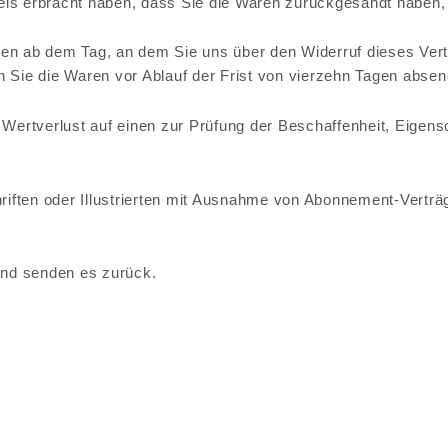
weis erbracht haben, dass Sie die Waren zurückgesandt haben,
gen ab dem Tag, an dem Sie uns über den Widerruf dieses Ver
n Sie die Waren vor Ablauf der Frist von vierzehn Tagen absen
ertverlust auf einen zur Prüfung der Beschaffenheit, Eigens
.
hriften oder Illustrierten mit Ausnahme von Abonnement-Verträ
 und senden es zurück.