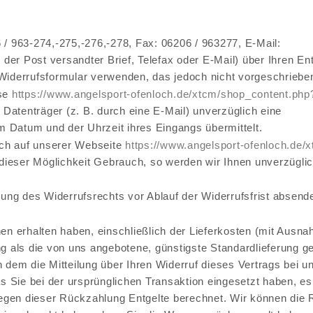
 / 963-274,-275,-276,-278, Fax: 06206 / 963277, E-Mail:
 der Post versandter Brief, Telefax oder E-Mail) über Ihren En
Widerrufsformular verwenden, das jedoch nicht vorgeschrieben
sse
https://www.angelsport-ofenloch.de
/xtcm
/shop_content.php
Datenträger (z. B. durch eine E-Mail) unverzüglich eine
m Datum und der Uhrzeit ihres Eingangs übermittelt.
uch auf unserer Webseite
https://www.angelsport-ofenloch.de
/
dieser Möglichkeit Gebrauch, so werden wir Ihnen unverzüglich
bung des Widerrufsrechts vor Ablauf der Widerrufsfrist absend
nen erhalten haben, einschließlich der Lieferkosten (mit Ausn
ng als die von uns angebotene, günstigste Standardlieferung g
dem die Mitteilung über Ihren Widerruf dieses Vertrags bei u
 Sie bei der ursprünglichen Transaktion eingesetzt haben, es 
wegen dieser Rückzahlung Entgelte berechnet. Wir können die