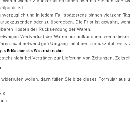
die Waren wieder zurückerhalten haben oder bis Sie den Nach
itpunkt ist.
unverzüglich und in jedem Fall spätestens binnen vierzehn Ta
zurückzusenden oder zu übergeben. Die Frist ist gewahrt, wen
telbaren Kosten der Rücksendung der Waren.
 etwaigen Wertverlust der Waren nur aufkommen, wenn dieser W
aren nicht notwendigen Umgang mit ihnen zurückzuführen ist
iges Erlöschen des Widerrufsrechts
steht nicht bei Verträgen zur Lieferung von Zeitungen, Zeitsc
r
widerrufen wollen, dann füllen Sie bitte dieses Formular aus
e.K.
loch