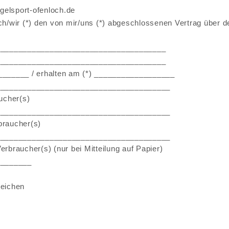
gelsport-ofenloch.de
ich/wir (*) den von mir/uns (*) abgeschlossenen Vertrag über d
______________________________________
______________________________________
________ / erhalten am (*) __________________
_______________________________________
ucher(s)
_______________________________________
braucher(s)
_______________________________________
erbraucher(s) (nur bei Mitteilung auf Papier)
________
reichen