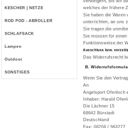
verweigern, bis wir 
welches der frühere Ze
KESCHER | NETZE
Sie haben die Waren 
ROD POD - ABROLLER
unterrichten, an uns 
Sie tragen die unmit
SCHLAFSACK
Sie müssen für einen
Funktionsweise der W
Lampen
Ausschluss bzw. vorzeit
Das Widerrufsrecht be
Outdoor
B. Widerrufsformula
SONSTIGES
Wenn Sie den Vertrag 
An
Angelsport Ofenloch 
Inhaber: Harald Ofen
Die Lächner 15
68642 Bürstadt
Deutschland
Fax: 06206 / 963277