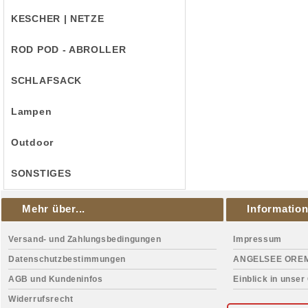
KESCHER | NETZE
ROD POD - ABROLLER
SCHLAFSACK
Lampen
Outdoor
SONSTIGES
Mehr über...
Informatio
Versand- und Zahlungsbedingungen
Impressum
Datenschutzbestimmungen
ANGELSEE ORE
AGB und Kundeninfos
Einblick in unser
Widerrufsrecht