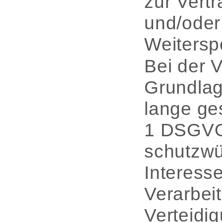
zur Vert
und/oder
Weitersp
Bei der 
Grundlag
lange ges
1 DSGVO 
schutzwü
Interess
Verarbei
Verteidi