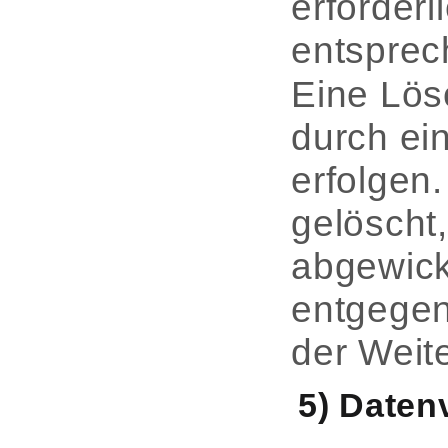
erforder
entsprec
Eine Lös
durch ei
erfolgen
gelöscht
abgewick
entgegen
der Weit
5) Daten