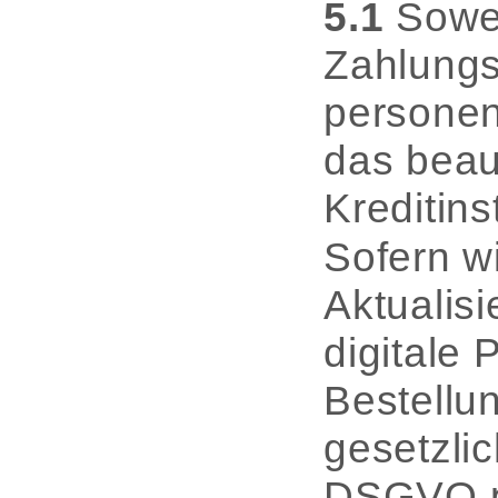
5.1
Sowei
Zahlungs
personen
das beau
Kreditins
Sofern w
Aktualisi
digitale 
Bestellu
gesetzlic
DSGVO pe