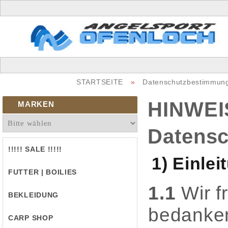
STARTSEITE
»
Datenschutzbestimmun
HINWEI
MARKEN
Datensc
!!!!! SALE !!!!!
1) Einle
FUTTER | BOILIES
1.1
Wir f
BEKLEIDUNG
bedanken
CARP SHOP