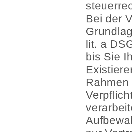
steuerre
Bei der 
Grundlag
lit. a D
bis Sie I
Existiere
Rahmen r
Verpflic
verarbei
Aufbewah