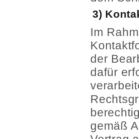
3) Kont
Im Rahme
Kontaktf
der Bear
dafür er
verarbeit
Rechtsgr
berechti
gemäß Art