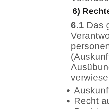
6) Recht
6.1
Das g
Verantwor
personen
(Auskunft
Ausübung
verwiese
Auskunf
Recht a